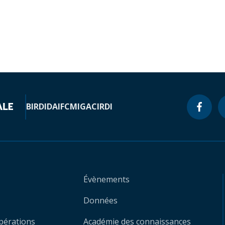
BIRD
IDA
IFC
MIGA
CIRDI
Évènements
Données
opérations
Académie des connaissances