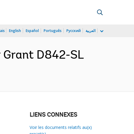
ais
English
Español
Português
Русский
العربية
r Grant D842-SL
LIENS CONNEXES
Voir les documents relatifs au(x)
projet(s)