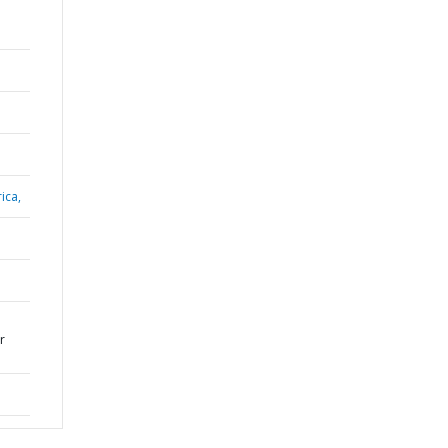
ica,
r