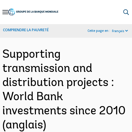
Skip
to
Main
COMPRENDRE LA PAUVRETÉ
Cette page en :
Français
Navigation
Supporting
transmission and
distribution projects :
World Bank
investments since 2010
(anglais)