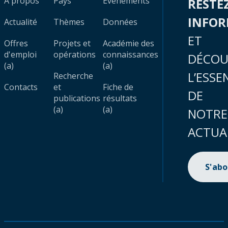
À propos
Pays
Évènements
RESTE
INFO
Actualité
Thèmes
Données
ET
Offres
Projets et
Académie des
d'emploi
opérations
connaissances
DÉCOU
(a)
(a)
L’ESSE
Recherche
Contacts
et
Fiche de
DE
publications
résultats
(a)
(a)
NOTRE
ACTUA
S'ab