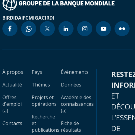
BIRD
IDA
IFC
MIGA
CIRDI
À propos
Pays
Évènements
RESTE
INFO
Actualité
Thèmes
Données
ET
Offres
Projets et
Académie des
d'emploi
opérations
connaissances
DÉCOU
(a)
(a)
L’ESSE
Recherche
Contacts
et
Fiche de
DE
publications
résultats