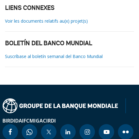
LIENS CONNEXES
Voir les documents relatifs au(x) projet(s)
BOLETÍN DEL BANCO MUNDIAL
Suscríbase al boletín semanal del Banco Mundial
BIRD
IDA
IFC
MIGA
CIRDI