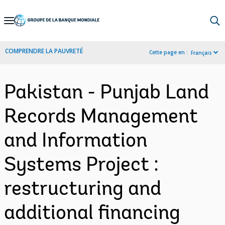
Skip
to
Main
COMPRENDRE LA PAUVRETÉ
Cette page en :
Français
Navigation
Pakistan - Punjab Land
Records Management
and Information
Systems Project :
restructuring and
additional financing