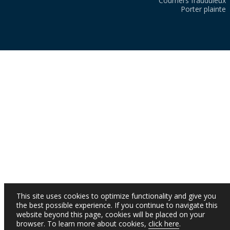
Courriers frauduleux
Porter plainte
This site uses cookies to optimize functionality and give you
the best possible experience. If you continue to navigate this
website beyond this page, cookies will be placed on your
browser. To learn more about cookies,
click here
.