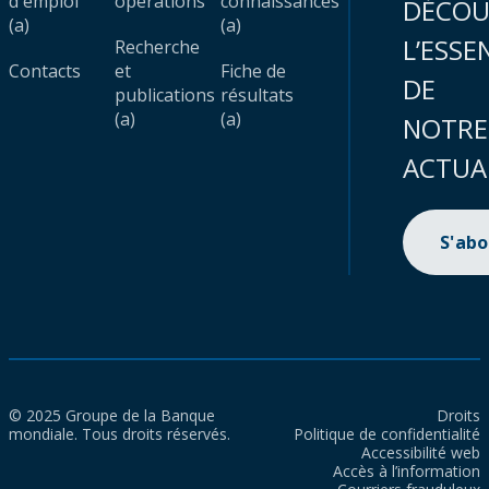
d'emploi
opérations
connaissances
DÉCOU
(a)
(a)
L’ESSE
Recherche
Contacts
et
Fiche de
DE
publications
résultats
(a)
(a)
NOTRE
ACTUA
S'ab
© 2025 Groupe de la Banque
Droits
mondiale. Tous droits réservés.
Politique de confidentialité
Accessibilité web
Accès à l’information