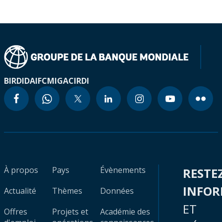
BIRD
IDA
IFC
MIGA
CIRDI
À propos
Pays
Évènements
RESTE
INFO
Actualité
Thèmes
Données
ET
Offres
Projets et
Académie des