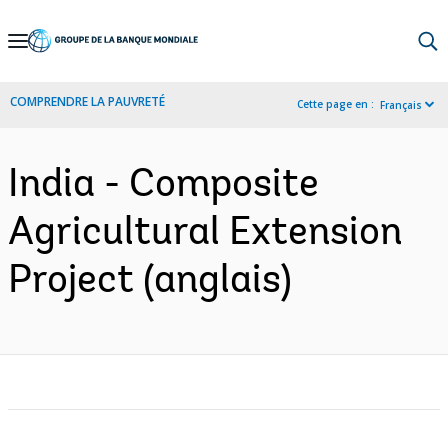
Skip
to
Main
COMPRENDRE LA PAUVRETÉ
Cette page en :
Français
Navigation
India - Composite
Agricultural Extension
Project (anglais)