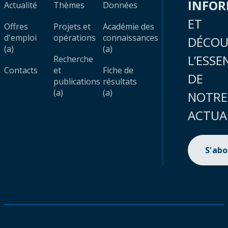
INFO
Actualité
Thèmes
Données
ET
Offres
Projets et
Académie des
d'emploi
opérations
connaissances
DÉCOU
(a)
(a)
L’ESSE
Recherche
Contacts
et
Fiche de
DE
publications
résultats
(a)
(a)
NOTRE
ACTUA
S'ab