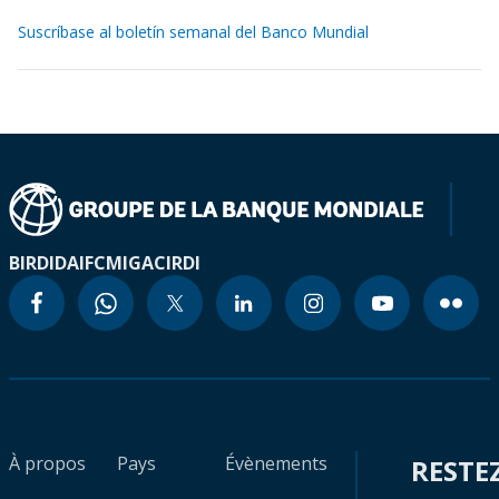
Suscríbase al boletín semanal del Banco Mundial
BIRD
IDA
IFC
MIGA
CIRDI
À propos
Pays
Évènements
RESTE