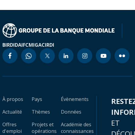
BIRD
IDA
IFC
MIGA
CIRDI
À propos
Pays
Évènements
RESTE
INFO
Actualité
Thèmes
Données
ET
Offres
Projets et
Académie des
d'emploi
opérations
connaissances
DÉCOU