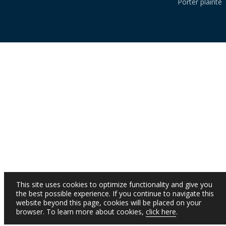
Porter plainte
This site uses cookies to optimize functionality and give you
the best possible experience. If you continue to navigate this
website beyond this page, cookies will be placed on your
browser. To learn more about cookies,
click here
.