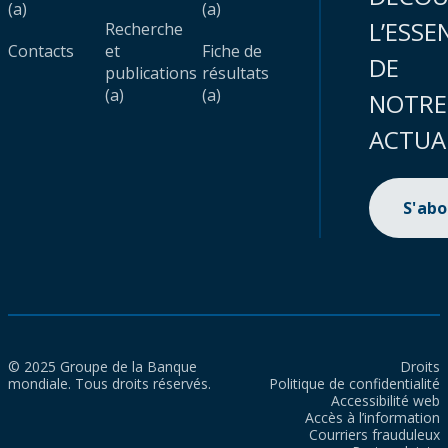
(a)
(a)
L’ESSE
Recherche
Contacts
et
Fiche de
DE
publications
résultats
(a)
(a)
NOTRE
ACTUA
S'ab
© 2025 Groupe de la Banque
Droits
mondiale. Tous droits réservés.
Politique de confidentialité
Accessibilité web
Accès à l’information
Courriers frauduleux