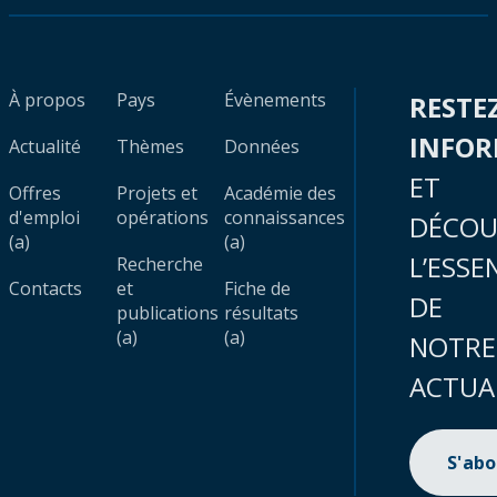
À propos
Pays
Évènements
RESTE
INFO
Actualité
Thèmes
Données
ET
Offres
Projets et
Académie des
d'emploi
opérations
connaissances
DÉCOU
(a)
(a)
L’ESSE
Recherche
Contacts
et
Fiche de
DE
publications
résultats
(a)
(a)
NOTRE
ACTUA
S'ab