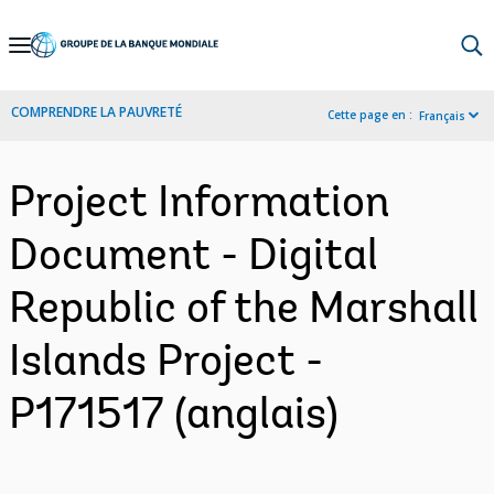
Skip
to
Main
COMPRENDRE LA PAUVRETÉ
Cette page en :
Français
Navigation
Project Information
Document - Digital
Republic of the Marshall
Islands Project -
P171517 (anglais)