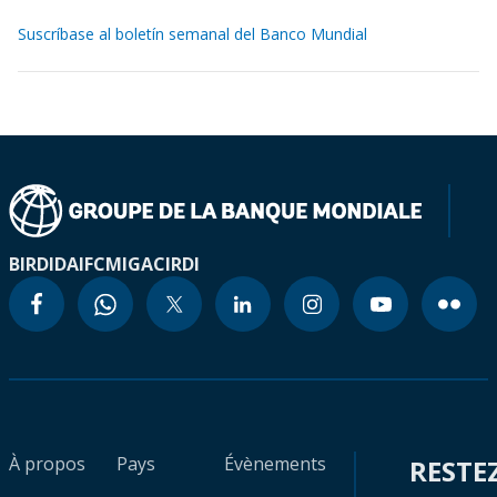
Suscríbase al boletín semanal del Banco Mundial
BIRD
IDA
IFC
MIGA
CIRDI
À propos
Pays
Évènements
RESTE