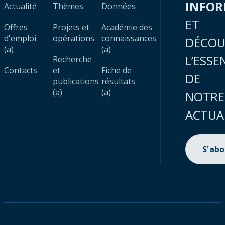
INFO
Actualité
Thèmes
Données
ET
Offres
Projets et
Académie des
d'emploi
opérations
connaissances
DÉCOU
(a)
(a)
L’ESSE
Recherche
Contacts
et
Fiche de
DE
publications
résultats
(a)
(a)
NOTRE
ACTUA
S'ab