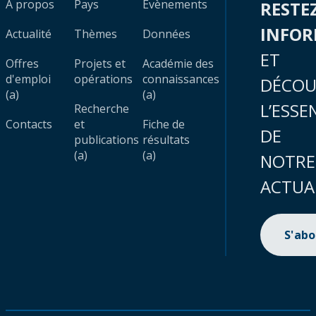
À propos
Pays
Évènements
RESTE
INFO
Actualité
Thèmes
Données
ET
Offres
Projets et
Académie des
d'emploi
opérations
connaissances
DÉCOU
(a)
(a)
L’ESSE
Recherche
Contacts
et
Fiche de
DE
publications
résultats
(a)
(a)
NOTRE
ACTUA
S'ab