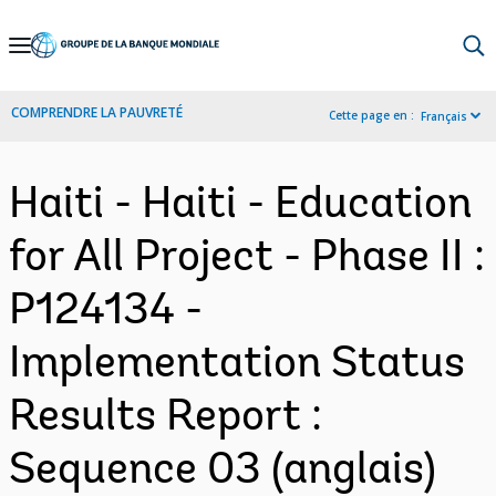
Skip
to
Main
COMPRENDRE LA PAUVRETÉ
Cette page en :
Français
Navigation
Haiti - Haiti - Education
for All Project - Phase II :
P124134 -
Implementation Status
Results Report :
Sequence 03 (anglais)