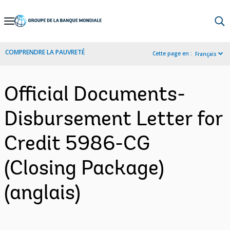
Skip
to
Main
COMPRENDRE LA PAUVRETÉ
Cette page en :
Français
Navigation
Official Documents-
Disbursement Letter for
Credit 5986-CG
(Closing Package)
(anglais)