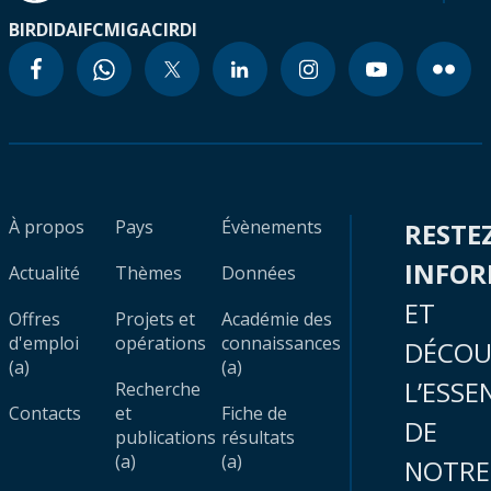
BIRD
IDA
IFC
MIGA
CIRDI
À propos
Pays
Évènements
RESTE
INFO
Actualité
Thèmes
Données
ET
Offres
Projets et
Académie des
d'emploi
opérations
connaissances
DÉCOU
(a)
(a)
L’ESSE
Recherche
Contacts
et
Fiche de
DE
publications
résultats
(a)
(a)
NOTRE