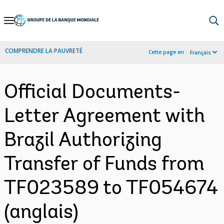
Skip
to
Main
COMPRENDRE LA PAUVRETÉ
Cette page en :
Français
Navigation
Official Documents-
Letter Agreement with
Brazil Authorizing
Transfer of Funds from
TF023589 to TF054674
(anglais)