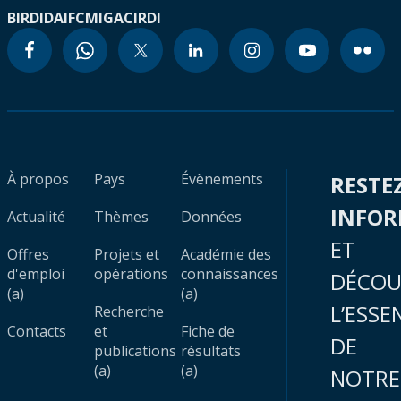
BIRD
IDA
IFC
MIGA
CIRDI
À propos
Pays
Évènements
RESTE
INFO
Actualité
Thèmes
Données
ET
Offres
Projets et
Académie des
d'emploi
opérations
connaissances
DÉCOU
(a)
(a)
L’ESSE
Recherche
Contacts
et
Fiche de
DE
publications
résultats
(a)
(a)
NOTRE