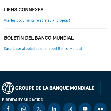
LIENS CONNEXES
Voir les documents relatifs au(x) projet(s)
BOLETÍN DEL BANCO MUNDIAL
Suscríbase al boletín semanal del Banco Mundial
BIRD
IDA
IFC
MIGA
CIRDI