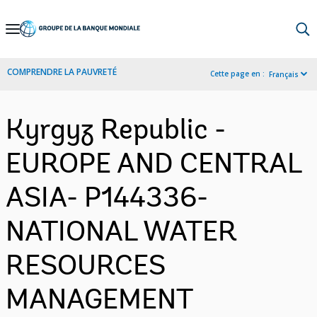
Skip
to
Main
COMPRENDRE LA PAUVRETÉ
Cette page en :
Français
Navigation
Kyrgyz Republic -
EUROPE AND CENTRAL
ASIA- P144336-
NATIONAL WATER
RESOURCES
MANAGEMENT