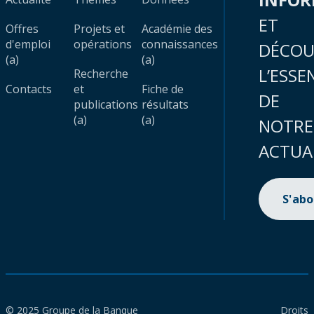
ET
Offres
Projets et
Académie des
d'emploi
opérations
connaissances
DÉCOU
(a)
(a)
L’ESSE
Recherche
Contacts
et
Fiche de
DE
publications
résultats
(a)
(a)
NOTRE
ACTUA
S'ab
© 2025 Groupe de la Banque
Droits