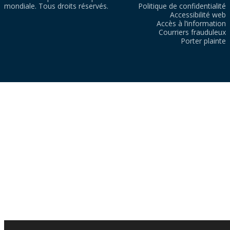
mondiale. Tous droits réservés.
Politique de confidentialité
Accessibilité web
Accès à l’information
Courriers frauduleux
Porter plainte