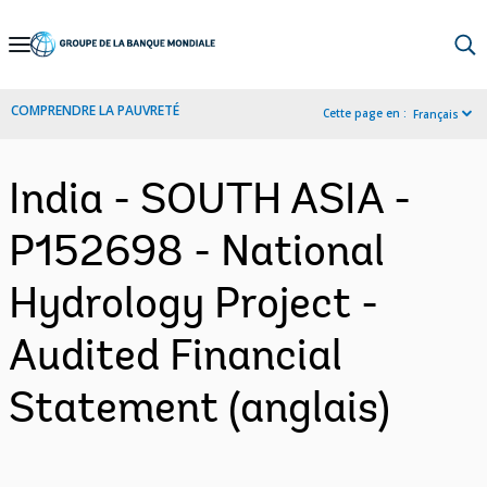
Skip
to
Main
COMPRENDRE LA PAUVRETÉ
Cette page en :
Français
Navigation
India - SOUTH ASIA -
P152698 - National
Hydrology Project -
Audited Financial
Statement (anglais)