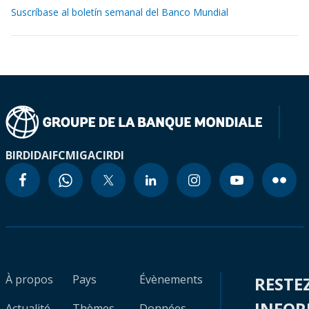
Suscríbase al boletín semanal del Banco Mundial
BIRD
IDA
IFC
MIGA
CIRDI
À propos
Pays
Évènements
RESTE
INFO
Actualité
Thèmes
Données