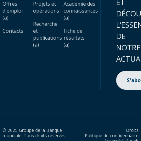
ET
Offres
Projets et
Académie des
d'emploi
opérations
connaissances
DÉCOU
(a)
(a)
L’ESSE
Recherche
Contacts
et
Fiche de
DE
publications
résultats
(a)
(a)
NOTRE
ACTUA
S'ab
© 2025 Groupe de la Banque
Droits
mondiale. Tous droits réservés.
Politique de confidentialité
Accessibilité web