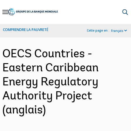
Skip
to
Main
COMPRENDRE LA PAUVRETÉ
Cette page en :
Français
Navigation
OECS Countries -
Eastern Caribbean
Energy Regulatory
Authority Project
(anglais)