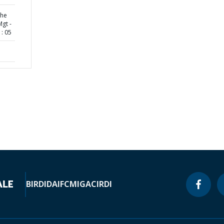
the
Mgt -
: 05
BIRD
IDA
IFC
MIGA
CIRDI