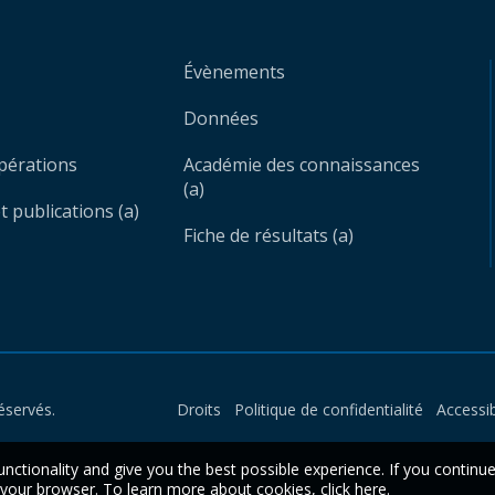
Évènements
Données
opérations
Académie des connaissances
(a)
 publications (a)
Fiche de résultats (a)
éservés.
Droits
Politique de confidentialité
Accessib
unctionality and give you the best possible experience. If you continu
n your browser. To learn more about cookies,
click here
.