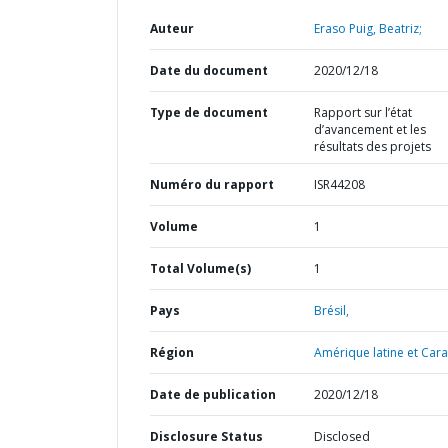
Auteur
Eraso Puig, Beatriz;
Date du document
2020/12/18
Type de document
Rapport sur l’état
d’avancement et les
résultats des projets
Numéro du rapport
ISR44208
Volume
1
Total Volume(s)
1
Pays
Brésil,
Région
Amérique latine et Cara
Date de publication
2020/12/18
Disclosure Status
Disclosed