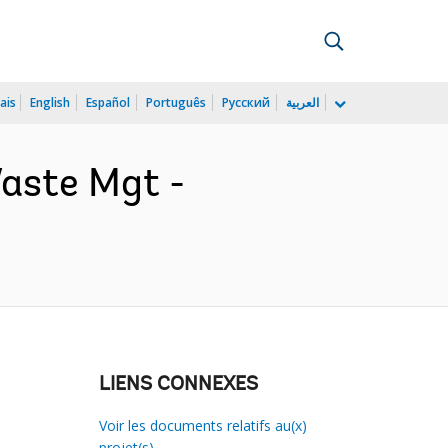
ais
English
Español
Português
Русский
العربية
Waste Mgt -
LIENS CONNEXES
Voir les documents relatifs au(x)
projet(s)