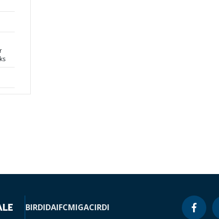
r
ks
BIRD
IDA
IFC
MIGA
CIRDI