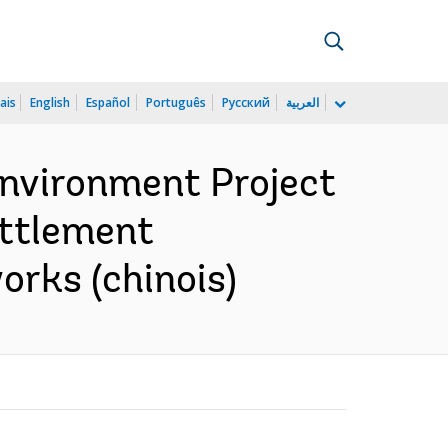
ais
English
Español
Português
Русский
العربية
Environment Project
settlement
orks (chinois)