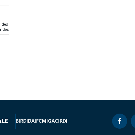
n des
rides
BIRD
IDA
IFC
MIGA
CIRDI