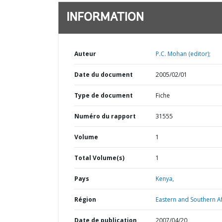
INFORMATION
Auteur
P.C. Mohan (editor);
Date du document
2005/02/01
Type de document
Fiche
Numéro du rapport
31555
Volume
1
Total Volume(s)
1
Pays
Kenya,
Région
Eastern and Southern Af
Date de publication
2007/04/20