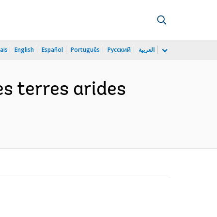
ais
English
Español
Português
Русский
العربية
es terres arides