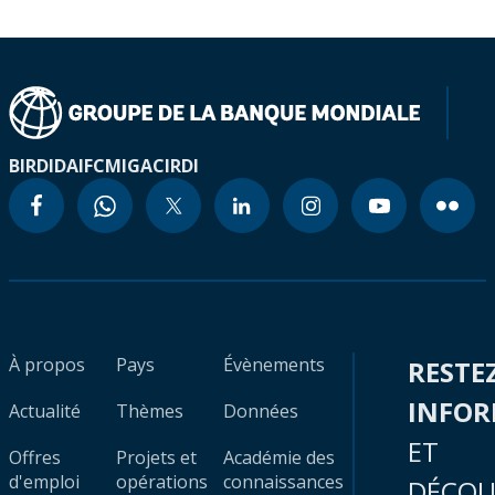
BIRD
IDA
IFC
MIGA
CIRDI
À propos
Pays
Évènements
RESTE
INFO
Actualité
Thèmes
Données
ET
Offres
Projets et
Académie des
d'emploi
opérations
connaissances
DÉCOU