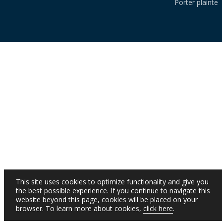
Porter plainte
This site uses cookies to optimize functionality and give you
the best possible experience. If you continue to navigate this
website beyond this page, cookies will be placed on your
browser. To learn more about cookies,
click here
.