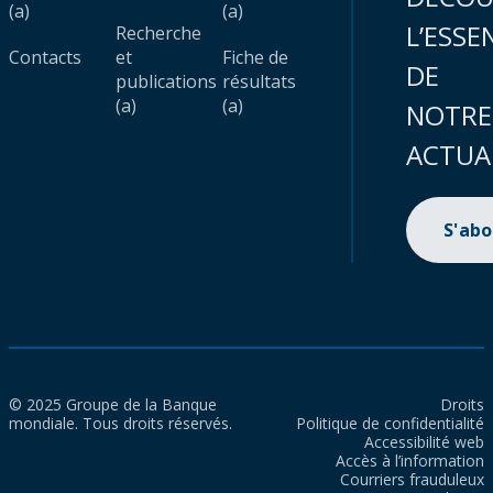
(a)
(a)
L’ESSE
Recherche
Contacts
et
Fiche de
DE
publications
résultats
(a)
(a)
NOTRE
ACTUA
S'ab
© 2025 Groupe de la Banque
Droits
mondiale. Tous droits réservés.
Politique de confidentialité
Accessibilité web
Accès à l’information
Courriers frauduleux