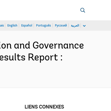
ais
English
Español
Português
Русский
العربية
ation and Governance
esults Report :
LIENS CONNEXES