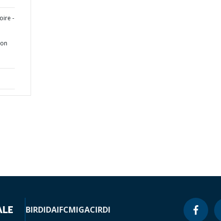
oire -
ion
BIRD
IDA
IFC
MIGA
CIRDI