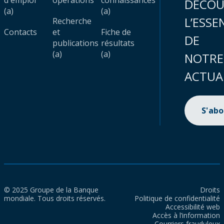
d'emploi
opérations
connaissances
DÉCOU
(a)
(a)
L’ESSE
Recherche
Contacts
et
Fiche de
DE
publications
résultats
(a)
(a)
NOTRE
ACTUA
S'ab
© 2025 Groupe de la Banque
Droits
mondiale. Tous droits réservés.
Politique de confidentialité
Accessibilité web
Accès à l’information
Courriers frauduleux