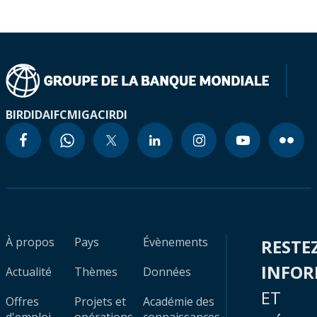
BIRD
IDA
IFC
MIGA
CIRDI
À propos
Pays
Évènements
RESTE
INFO
Actualité
Thèmes
Données
ET
Offres
Projets et
Académie des