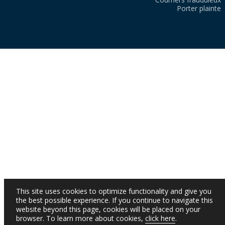
Porter plainte
This site uses cookies to optimize functionality and give you
the best possible experience. If you continue to navigate this
website beyond this page, cookies will be placed on your
browser. To learn more about cookies,
click here
.