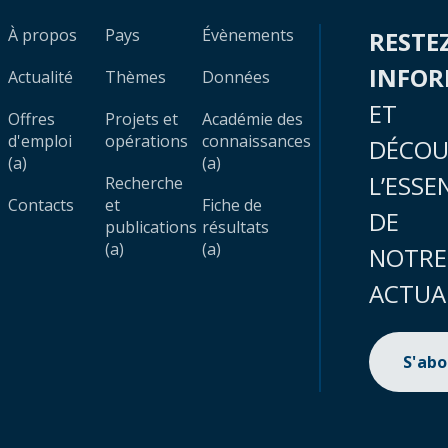
À propos
Pays
Évènements
RESTE
INFO
Actualité
Thèmes
Données
ET
Offres
Projets et
Académie des
d'emploi
opérations
connaissances
DÉCOU
(a)
(a)
L’ESSE
Recherche
Contacts
et
Fiche de
DE
publications
résultats
(a)
(a)
NOTRE
ACTUA
S'ab