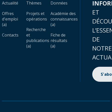
INFO
Actualité
Thèmes
Données
ET
Offres
Projets et
Académie des
d'emploi
opérations
connaissances
DÉCOU
(a)
(a)
L’ESSE
Recherche
Contacts
et
Fiche de
DE
publications
résultats
(a)
(a)
NOTRE
ACTUA
S'ab