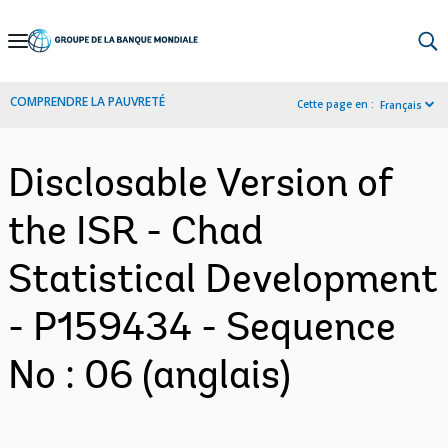
Skip
to
Main
COMPRENDRE LA PAUVRETÉ
Cette page en :
Français
Navigation
Disclosable Version of
the ISR - Chad
Statistical Development
- P159434 - Sequence
No : 06 (anglais)