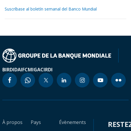
Suscríbase al boletín semanal del Banco Mundial
BIRD
IDA
IFC
MIGA
CIRDI
À propos
Pays
Évènements
RESTE