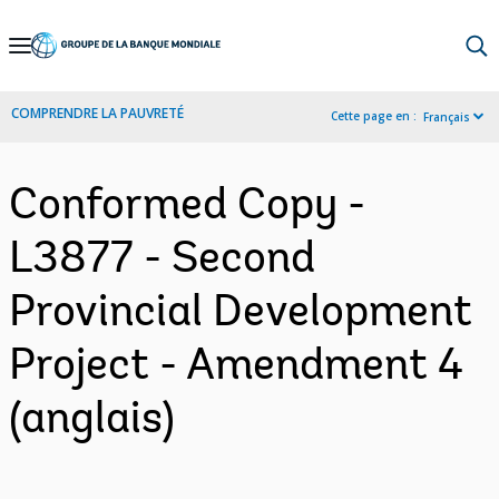
Skip
to
Main
COMPRENDRE LA PAUVRETÉ
Cette page en :
Français
Navigation
Conformed Copy -
L3877 - Second
Provincial Development
Project - Amendment 4
(anglais)