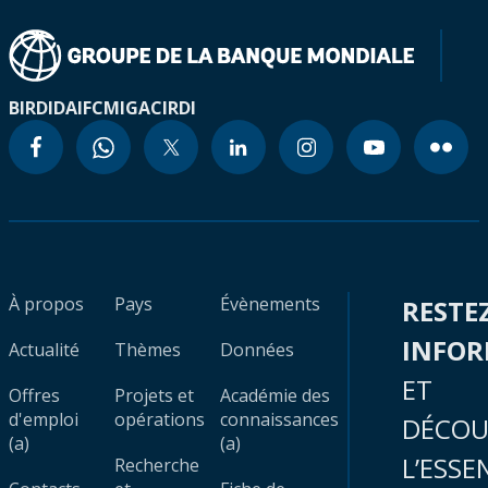
BIRD
IDA
IFC
MIGA
CIRDI
À propos
Pays
Évènements
RESTE
INFO
Actualité
Thèmes
Données
ET
Offres
Projets et
Académie des
d'emploi
opérations
connaissances
DÉCOU
(a)
(a)
L’ESSE
Recherche