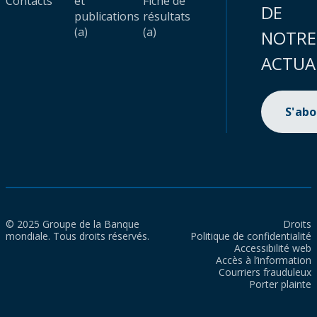
Contacts
et
Fiche de
DE
publications
résultats
(a)
(a)
NOTRE
ACTUA
S'ab
© 2025 Groupe de la Banque
Droits
mondiale. Tous droits réservés.
Politique de confidentialité
Accessibilité web
Accès à l’information
Courriers frauduleux
Porter plainte