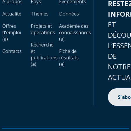
À propos
Pays
Évènements
RESTE
INFO
Actualité
Thèmes
Données
ET
Offres
Projets et
Académie des
d'emploi
opérations
connaissances
DÉCOU
(a)
(a)
L’ESSE
Recherche
Contacts
et
Fiche de
DE
publications
résultats
(a)
(a)
NOTRE
ACTUA
S'ab