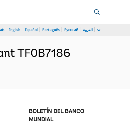
ais
English
Español
Português
Русский
العربية
rant TF0B7186
BOLETÍN DEL BANCO
MUNDIAL