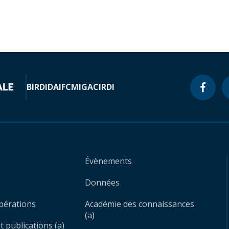
BIRD
IDA
IFC
MIGA
CIRDI
Évènements
Données
opérations
Académie des connaissances
(a)
 publications (a)