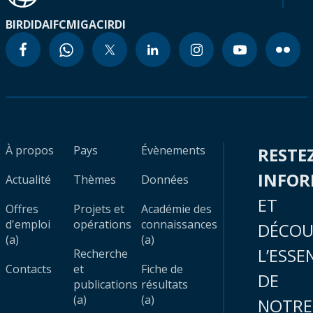
BIRD
IDA
IFC
MIGA
CIRDI
À propos
Pays
Évènements
RESTE
INFO
Actualité
Thèmes
Données
ET
Offres
Projets et
Académie des
d'emploi
opérations
connaissances
DÉCOU
(a)
(a)
L’ESSE
Recherche
Contacts
et
Fiche de
DE
publications
résultats
(a)
(a)
NOTRE