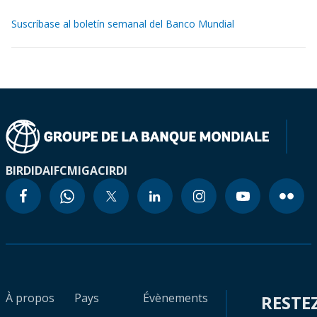
Suscríbase al boletín semanal del Banco Mundial
BIRD
IDA
IFC
MIGA
CIRDI
À propos
Pays
Évènements
RESTE