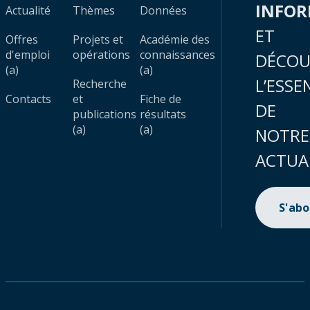
INFO
Actualité
Thèmes
Données
ET
Offres
Projets et
Académie des
d'emploi
opérations
connaissances
DÉCOU
(a)
(a)
L’ESSE
Recherche
Contacts
et
Fiche de
DE
publications
résultats
(a)
(a)
NOTRE
ACTUA
S'ab