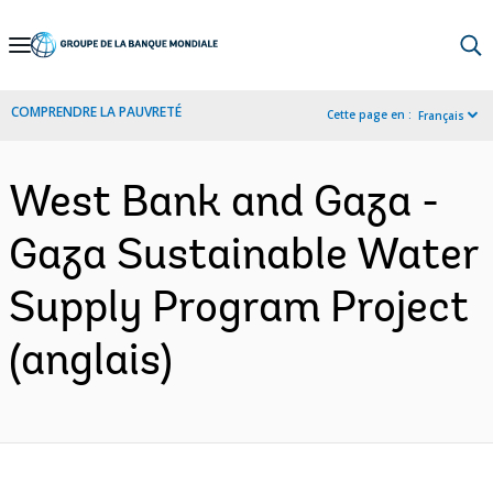
Skip
to
Main
COMPRENDRE LA PAUVRETÉ
Cette page en :
Français
Navigation
West Bank and Gaza -
Gaza Sustainable Water
Supply Program Project
(anglais)