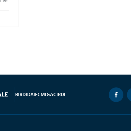
eform
BIRD
IDA
IFC
MIGA
CIRDI