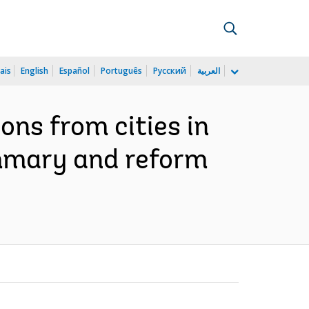
ais
English
Español
Português
Русский
العربية
ns from cities in
summary and reform