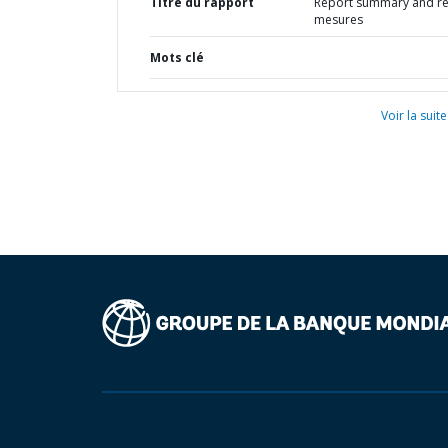
Titre du rapport
Report summary and r
mesures
Mots clé
Voir la suite