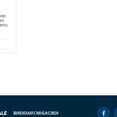
 AND
ict
atory
BIRD
IDA
IFC
MIGA
CIRDI