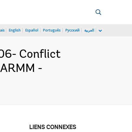
ais
English
Español
Português
Русский
العربية
06- Conflict
 BARMM -
LIENS CONNEXES