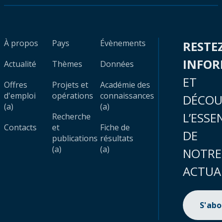
À propos
Pays
Évènements
RESTE
INFO
Actualité
Thèmes
Données
ET
Offres
Projets et
Académie des
d'emploi
opérations
connaissances
DÉCOU
(a)
(a)
L’ESSE
Recherche
Contacts
et
Fiche de
DE
publications
résultats
(a)
(a)
NOTRE
ACTUA
S'ab