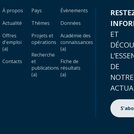
À propos
Pays
Évènements
RESTE
INFO
Actualité
Thèmes
Données
ET
Offres
Projets et
Académie des
d'emploi
opérations
connaissances
DÉCOU
(a)
(a)
L’ESSE
Recherche
Contacts
et
Fiche de
DE
publications
résultats
(a)
(a)
NOTRE
ACTUA
S'ab