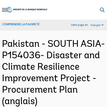
Skip
to
Main
COMPRENDRE LA PAUVRETÉ
Cette page en :
Français
Navigation
Pakistan - SOUTH ASIA-
P154036- Disaster and
Climate Resilience
Improvement Project -
Procurement Plan
(anglais)