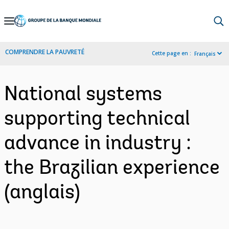
Skip
to
Main
COMPRENDRE LA PAUVRETÉ
Cette page en :
Français
Navigation
National systems
supporting technical
advance in industry :
the Brazilian experience
(anglais)