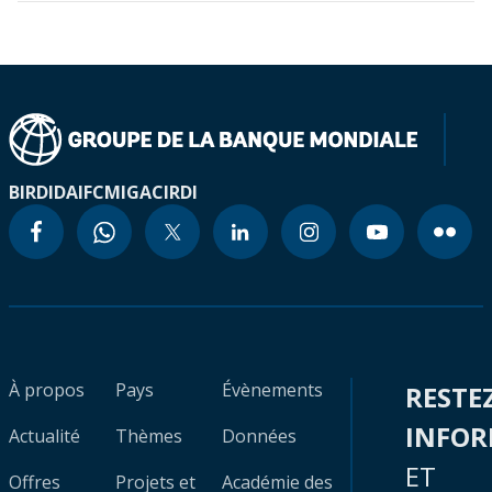
BIRD
IDA
IFC
MIGA
CIRDI
À propos
Pays
Évènements
RESTE
INFO
Actualité
Thèmes
Données
ET
Offres
Projets et
Académie des