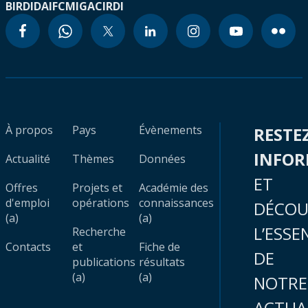
BIRD
IDA
IFC
MIGA
CIRDI
À propos
Pays
Évènements
RESTE
INFO
Actualité
Thèmes
Données
ET
Offres
Projets et
Académie des
d'emploi
opérations
connaissances
DÉCOU
(a)
(a)
L’ESSE
Recherche
Contacts
et
Fiche de
DE
publications
résultats
(a)
(a)
NOTRE
ACTUA