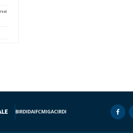
treat
BIRD
IDA
IFC
MIGA
CIRDI