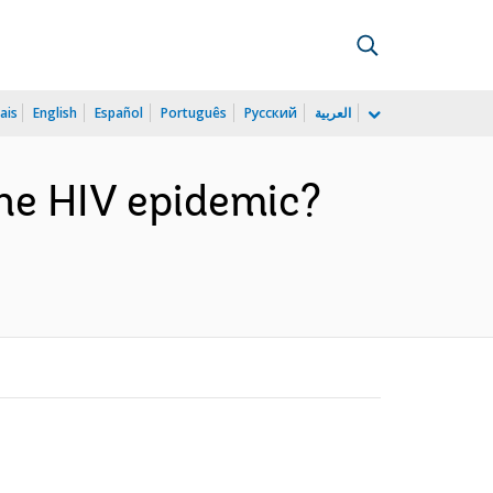
ais
English
Español
Português
Русский
العربية
the HIV epidemic?