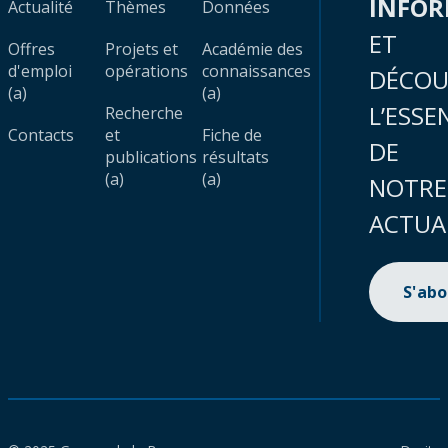
INFO
Actualité
Thèmes
Données
ET
Offres
Projets et
Académie des
d'emploi
opérations
connaissances
DÉCOU
(a)
(a)
L’ESSE
Recherche
Contacts
et
Fiche de
DE
publications
résultats
(a)
(a)
NOTRE
ACTUA
S'ab