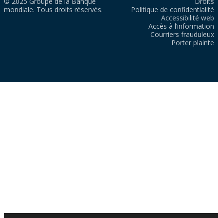
© 2025 Groupe de la Banque
Droits
mondiale. Tous droits réservés.
Politique de confidentialité
Accessibilité web
Accès à l’information
Courriers frauduleux
Porter plainte