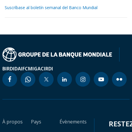
Suscríbase al boletín semanal del Banco Mundial
BIRD
IDA
IFC
MIGA
CIRDI
À propos
Pays
Évènements
RESTE