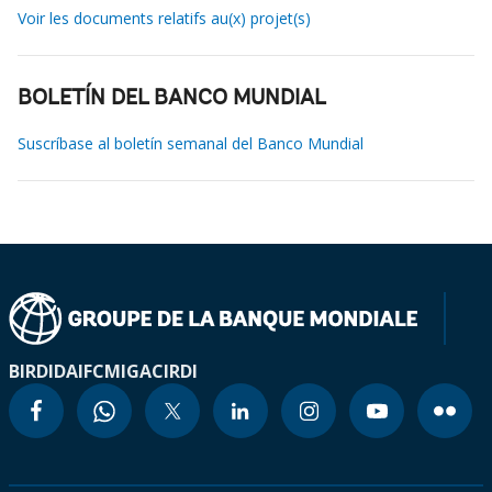
Voir les documents relatifs au(x) projet(s)
BOLETÍN DEL BANCO MUNDIAL
Suscríbase al boletín semanal del Banco Mundial
BIRD
IDA
IFC
MIGA
CIRDI