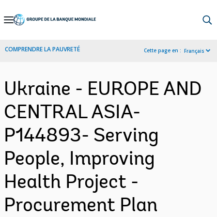
Skip
to
Main
COMPRENDRE LA PAUVRETÉ
Cette page en :
Français
Navigation
Ukraine - EUROPE AND
CENTRAL ASIA-
P144893- Serving
People, Improving
Health Project -
Procurement Plan