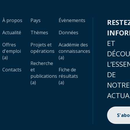
À propos
Pays
Évènements
RESTE
INFO
Actualité
Thèmes
Données
ET
Offres
Projets et
Académie des
d'emploi
opérations
connaissances
DÉCOU
(a)
(a)
L’ESSE
Recherche
Contacts
et
Fiche de
DE
publications
résultats
(a)
(a)
NOTRE
ACTUA
S'ab