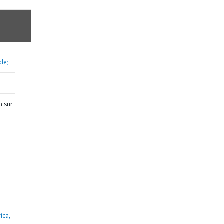
de;
n sur
ica,