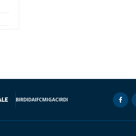
BIRD
IDA
IFC
MIGA
CIRDI