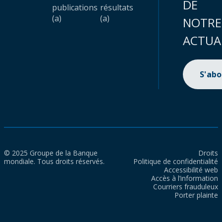
DE
publications
résultats
(a)
(a)
NOTRE
ACTUA
S'ab
© 2025 Groupe de la Banque
Droits
mondiale. Tous droits réservés.
Politique de confidentialité
Accessibilité web
Accès à l’information
Courriers frauduleux
Porter plainte