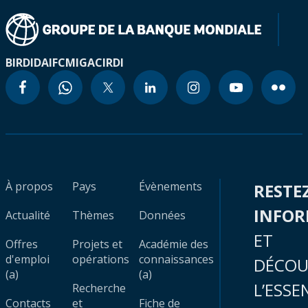
BIRD
IDA
IFC
MIGA
CIRDI
À propos
Pays
Évènements
RESTE
INFO
Actualité
Thèmes
Données
ET
Offres
Projets et
Académie des
d'emploi
opérations
connaissances
DÉCOU
(a)
(a)
L’ESSE
Recherche
Contacts
et
Fiche de