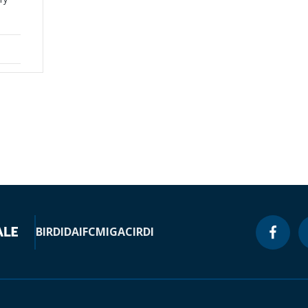
BIRD
IDA
IFC
MIGA
CIRDI