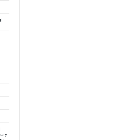
al
l
mary
ry