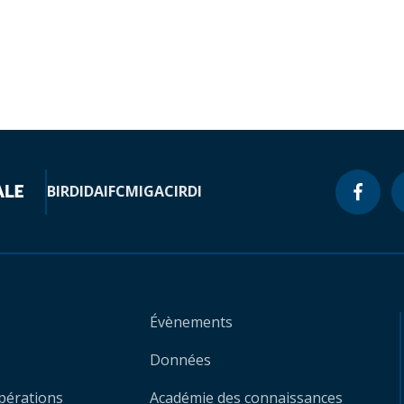
BIRD
IDA
IFC
MIGA
CIRDI
Évènements
Données
opérations
Académie des connaissances