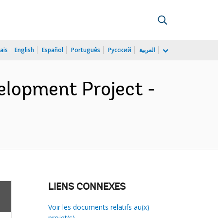
ais
English
Español
Português
Русский
العربية
lopment Project -
LIENS CONNEXES
Voir les documents relatifs au(x)
projet(s)