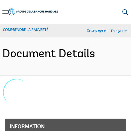
Skip
to
Main
COMPRENDRE LA PAUVRETÉ
Cette page en :
Français
Navigation
Document Details
INFORMATION