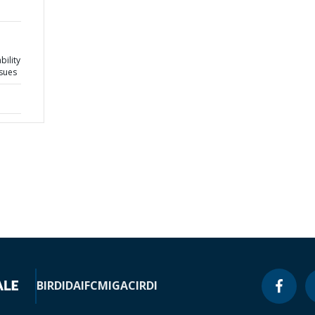
bility
ssues
BIRD
IDA
IFC
MIGA
CIRDI