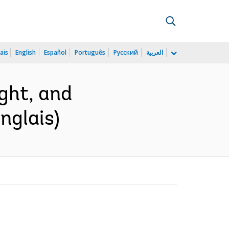
ais
English
Español
Português
Русский
العربية
ght, and
nglais)