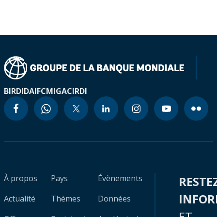
BIRD
IDA
IFC
MIGA
CIRDI
À propos
Pays
Évènements
RESTE
INFO
Actualité
Thèmes
Données
ET