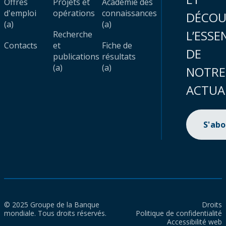
Offres
Projets et
Académie des
d'emploi
opérations
connaissances
DÉCOU
(a)
(a)
L’ESSE
Recherche
Contacts
et
Fiche de
DE
publications
résultats
(a)
(a)
NOTRE
ACTUA
S'ab
© 2025 Groupe de la Banque
Droits
mondiale. Tous droits réservés.
Politique de confidentialité
Accessibilité web