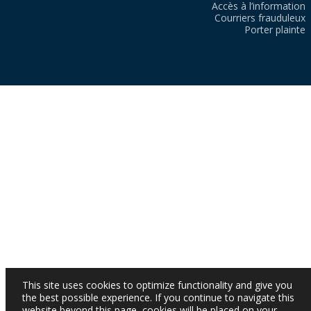
Accès à l’information
Courriers frauduleux
Porter plainte
This site uses cookies to optimize functionality and give you
the best possible experience. If you continue to navigate this
website beyond this page, cookies will be placed on your