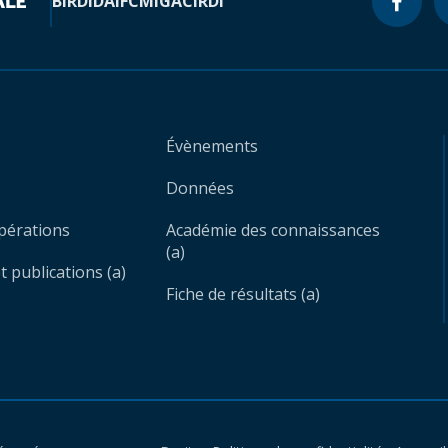
BIRD
IDA
IFC
MIGA
CIRDI
Évènements
Données
opérations
Académie des connaissances
(a)
 publications (a)
Fiche de résultats (a)