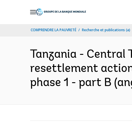
Skip
to
Main
COMPRENDRE LA PAUVRETÉ
Recherche et publications (a)
Navigation
Tanzania - Central 
resettlement action 
phase 1 - part B (an