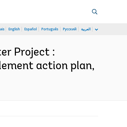
ais
English
Español
Português
Русский
العربية
r Project :
tlement action plan,