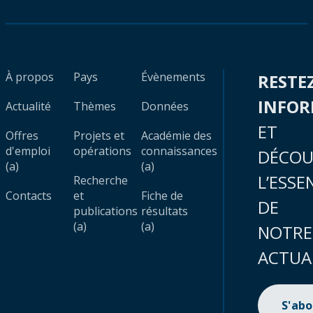
À propos
Pays
Évènements
RESTE
INFO
Actualité
Thèmes
Données
ET
Offres
Projets et
Académie des
d'emploi
opérations
connaissances
DÉCOU
(a)
(a)
L’ESSE
Recherche
Contacts
et
Fiche de
DE
publications
résultats
(a)
(a)
NOTRE
ACTUA
S'ab