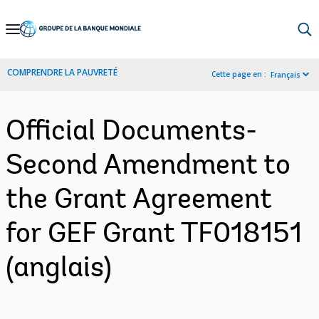
Skip
to
Main
COMPRENDRE LA PAUVRETÉ
Cette page en :
Français
Navigation
Official Documents-
Second Amendment to
the Grant Agreement
for GEF Grant TF018151
(anglais)