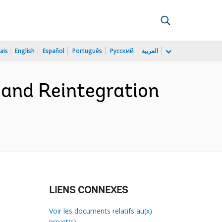
ais
English
Español
Português
Русский
العربية
and Reintegration
LIENS CONNEXES
Voir les documents relatifs au(x)
projet(s)