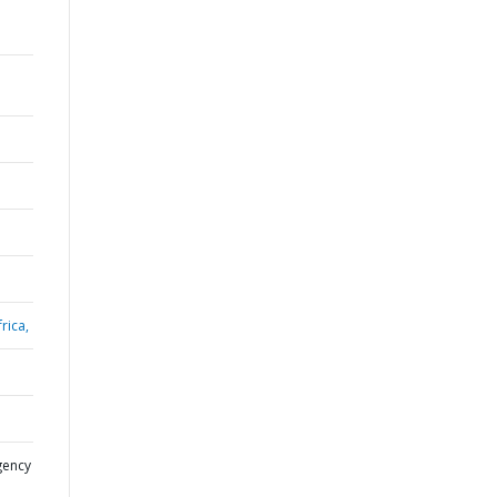
rica,
gency