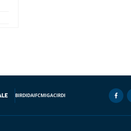
BIRD
IDA
IFC
MIGA
CIRDI