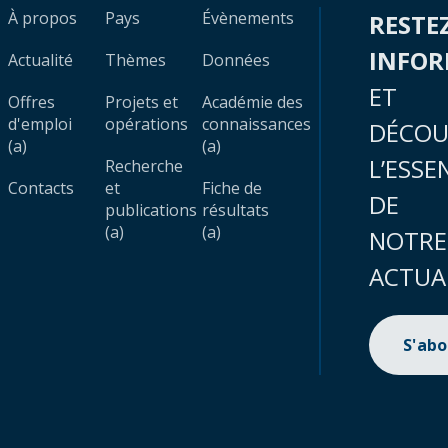
À propos
Pays
Évènements
RESTE
INFO
Actualité
Thèmes
Données
ET
Offres
Projets et
Académie des
d'emploi
opérations
connaissances
DÉCOU
(a)
(a)
L’ESSE
Recherche
Contacts
et
Fiche de
DE
publications
résultats
(a)
(a)
NOTRE
ACTUA
S'ab