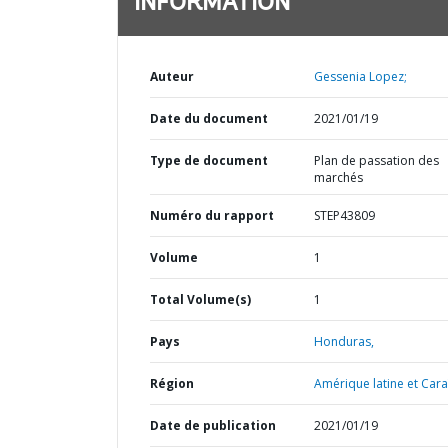
INFORMATION
Auteur
Gessenia Lopez;
Date du document
2021/01/19
Type de document
Plan de passation des
marchés
Numéro du rapport
STEP43809
Volume
1
Total Volume(s)
1
Pays
Honduras,
Région
Amérique latine et Cara
Date de publication
2021/01/19