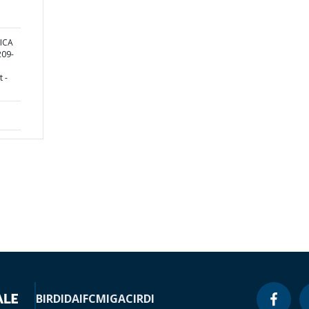
ICA
09-
 -
BIRD
IDA
IFC
MIGA
CIRDI